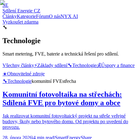
SE
Sdílení Energie CZ
Články
Kategorie
Fórum
O nás
NYX AI
Vyzkoušet zdarma
🔧
Technologie
Smart metering, FVE, baterie a technická řešení pro sdílení.
Všechny články
⚡
Základy sdílení
🔧
Technologie
💰
Úspory a finance
☀️
Obnovitelné zdroje
🔧
Technologie
komunitní FVE
střecha
Komunitní fotovoltaika na střechách:
Sdílená FVE pro bytové domy a obce
Jak realizovat komunitní fotovoltaický projekt na střeše veřejné
budovy, školy nebo bytového domu. Od projektu po uvedení do
provozu.
28. února 2026
|
4 min read
|
SmartEnergyShare